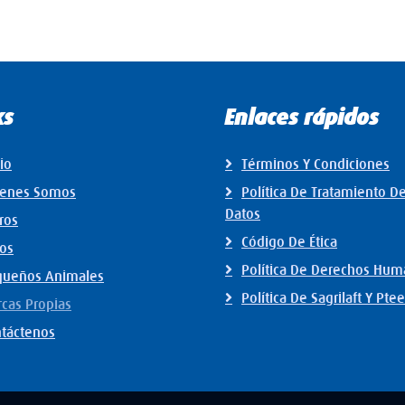
ks
Enlaces rápidos
cio
Términos Y Condiciones
ienes Somos
Política De Tratamiento D
Datos
ros
Código De Ética
os
Política De Derechos Hu
queños Animales
Política De Sagrilaft Y Ptee
cas Propias
táctenos