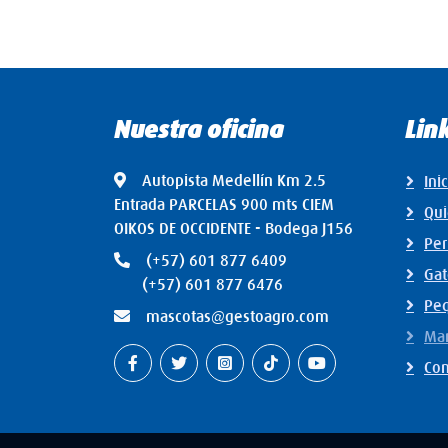
Nuestra oficina
Lin
Autopista Medellín Km 2.5
Ini
Entrada PARCELAS 900 mts CIEM
Qu
OIKOS DE OCCIDENTE - Bodega J156
Per
(+57) 601 877 6409
Gat
(+57) 601 877 6476
Pe
mascotas@gestoagro.com
Mar
Con