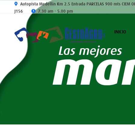
Autopista Medellín Km 2.5 Entrada PARCELAS 900 mts CIEM O
J156
7.30 am - 5.00 pm
INICIO