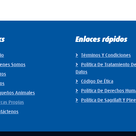
ks
Enlaces rápidos
cio
Términos Y Condiciones
ienes Somos
Política De Tratamiento D
Datos
ros
Código De Ética
os
Política De Derechos Hu
queños Animales
Política De Sagrilaft Y Ptee
cas Propias
táctenos