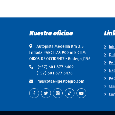
Nuestra oficina
Lin
Autopista Medellín Km 2.5
Ini
Entrada PARCELAS 900 mts CIEM
Qu
OIKOS DE OCCIDENTE - Bodega J156
Per
(+57) 601 877 6409
Gat
(+57) 601 877 6476
Pe
mascotas@gestoagro.com
Mar
Con