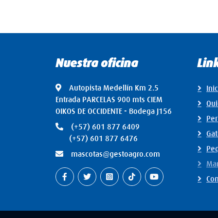
Nuestra oficina
Lin
Autopista Medellín Km 2.5
Ini
Entrada PARCELAS 900 mts CIEM
Qu
OIKOS DE OCCIDENTE - Bodega J156
Per
(+57) 601 877 6409
Gat
(+57) 601 877 6476
Pe
mascotas@gestoagro.com
Mar
Con