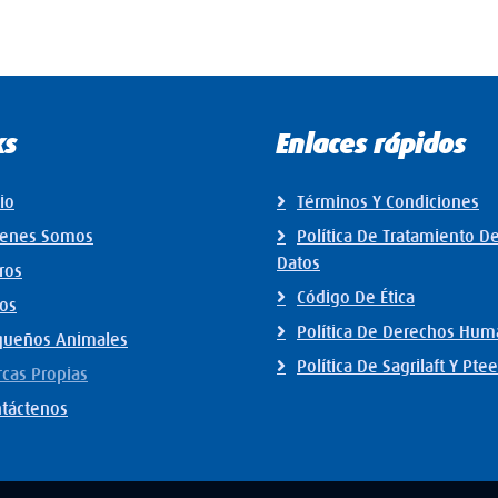
ks
Enlaces rápidos
cio
Términos Y Condiciones
ienes Somos
Política De Tratamiento D
Datos
ros
Código De Ética
os
Política De Derechos Hu
queños Animales
Política De Sagrilaft Y Ptee
cas Propias
táctenos